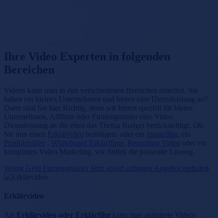
Ihre Video Experten in folgenden
Bereichen
Videos kann man in den verschiedenen Bereichen erstellen. Sie
haben ein kleines Unternehmen und bieten eine Dienstleistung an?
Dann sind Sie hier Richtig, denn wir bieten speziell f
ü
r kleine
Unternehmen, Affiliate oder Firmengr
ü
nder eine Video
Dienstleistung an die eben das Thema Budget ber
ü
cksichtigt. Ob
Sie nun einen
Erkl
ä
rvideo
ben
ö
tigen, oder ein
Imagefilm
, ein
Produktvideo
,
Whiteboard Erklärfilme
,
Recruiting Video
oder ein
komplettes Video Marketing, wir finden die passende L
ö
sung.
Wenig Geld Firmengründer Jetzt sofort anfragen Angebot einholen
Erklärvideo
Als
Erklärvideo oder Erklärfilm
kann man animierte Videos