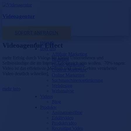
Videoagentur
SOFORT ANFRAGEN
HOME
Videoagentur Effect
über uns
Affiliate Marketing
mehr Erfolg durch Videos für kleine Unternehmen und
Branding
Selbstständige die im Internet Erfolgreich sein wollen. 70% sagen:
Digital Marketing
Video ist das effektivste Medium und unser Gehirn verarbeitet
Content Marketing
Video deutlich schneller!
Online Marketing
Suchmaschinenoptimierung
Webdesign
mehr Info
Webanalyse
Videos
Blog
Produkte
Animationsfilme
Erklärvideo
Produktvideo
Recruiting Video