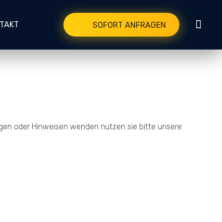
TAKT
SOFORT ANFRAGEN
ragen oder Hinweisen wenden nutzen sie bitte unsere