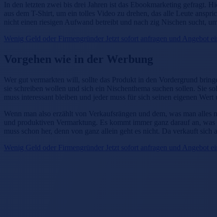
In den letzten zwei bis drei Jahren ist das Ebookmarketing gefragt.
aus dem T-Shirt, um ein tolles Video zu drehen, das alle Leute anspri
nicht einen riesigen Aufwand betreibt und nach zig Nischen sucht, um
Wenig Geld oder Firmengründer Jetzt sofort anfragen und Angebot e
Vorgehen wie in der Werbung
Wer gut vermarkten will, sollte das Produkt in den Vordergrund bringe
sie schreiben wollen und sich ein Nischenthema suchen sollen. Sie sol
muss interessant bleiben und jeder muss für sich seinen eigenen Wert 
Wenn man also erzählt von Verkaufsrängen und dem, was man alles mi
und produktiven Vermarktung. Es kommt immer ganz darauf an, was m
muss schon her, denn von ganz allein geht es nicht. Da verkauft sich
Wenig Geld oder Firmengründer Jetzt sofort anfragen und Angebot e