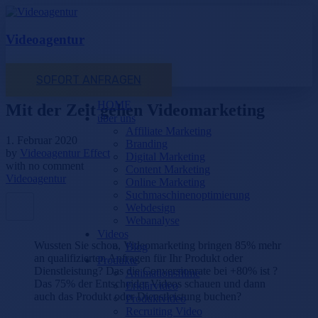
Videoagentur
SOFORT ANFRAGEN
HOME
Mit der Zeit gehen Videomarketing
über uns
Affiliate Marketing
1. Februar 2020
Branding
by
Videoagentur Effect
Digital Marketing
with
no comment
Content Marketing
Videoagentur
Online Marketing
Suchmaschinenoptimierung
Webdesign
Webanalyse
Videos
Wussten Sie schon, Videomarketing bringen 85% mehr
Blog
an qualifizierten Anfragen für Ihr Produkt oder
Produkte
Dienstleistung? Das die Conversionrate bei +80% ist ?
Animationsfilme
Das 75% der Entscheider Videos schauen und dann
Erklärvideo
auch das Produkt oder Dienstleistung buchen?
Produktvideo
Recruiting Video