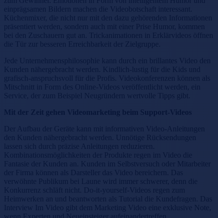
zum Gewinner. Emotionen in Form von intelligentem Humor und
einprägsamen Bildern machen die Videobotschaft interessant.
Küchenmixer, die nicht nur mit den dazu gehörenden Informationen
präsentiert werden, sondern auch mit einer Prise Humor, kommen
bei den Zuschauern gut an. Trickanimationen in Erklärvideos öffnen
die Tür zur besseren Erreichbarkeit der Zielgruppe.
Jede Unternehmensphilosophie kann durch ein brillantes Video den
Kunden nähergebracht werden. Kindlich-lustig für die Kids und
grafisch-anspruchsvoll für die Profis. Videokonferenzen können als
Mitschnitt in Form des Online-Videos veröffentlicht werden, ein
Service, der zum Beispiel Neugründern wertvolle Tipps gibt.
Mit der Zeit gehen Videomarketing beim Support-Videos
Der Aufbau der Geräte kann mit informativen Video-Anleitungen
den Kunden nähergebracht werden. Unnötige Rücksendungen
lassen sich durch präzise Anleitungen reduzieren.
Kombinationsmöglichkeiten der Produkte regen im Video die
Fantasie der Kunden an. Kunden im Selbstversuch oder Mitarbeiter
der Firma können als Darsteller das Video bereichern. Das
verwöhnte Publikum bei Laune wird immer schwerer, denn die
Konkurrenz schläft nicht. Do-it-yourself-Videos regen zum
Heimwerken an und beantworten als Tutorial die Kundefragen. Das
Interview Im Video gibt dem Marketing Video eine exklusive Note,
wenn Experten und Neueinsteiger aufeinandertreffen.