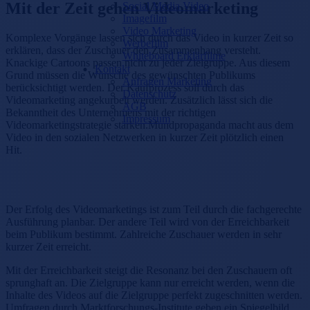
Mit der Zeit gehen Videomarketing
Social Media Video
Imagefilm
Video Marketing
Komplexe Vorgänge lassen sich durch das Video in kurzer Zeit so
Werbefilm
erklären, dass der Zuschauer den Zusammenhang versteht.
Whiteboard Erklärfilme
Knackige Cartoons passen nicht zu jeder Zielgruppe. Aus diesem
Kontakt
Grund müssen die Wünsche des gewünschten Publikums
Anfragen Marketing
berücksichtigt werden. Der Kaufprozess soll durch das
Datenschutz
Videomarketing angekurbelt werden. Zusätzlich lässt sich die
AGB
Bekanntheit des Unternehmens mit der richtigen
Impressum
Videomarketingstrategie stärken.Mundpropaganda macht aus dem
Video in den sozialen Netzwerken in kurzer Zeit plötzlich einen
Hit.
Der Erfolg des Videomarketings ist zum Teil durch die fachgerechte
Ausführung planbar. Der andere Teil wird von der Erreichbarkeit
beim Publikum bestimmt. Zahlreiche Zuschauer werden in sehr
kurzer Zeit erreicht.
Mit der Erreichbarkeit steigt die Resonanz bei den Zuschauern oft
sprunghaft an. Die Zielgruppe kann nur erreicht werden, wenn die
Inhalte des Videos auf die Zielgruppe perfekt zugeschnitten werden.
Umfragen durch Marktforschungs-Institute geben ein Spiegelbild