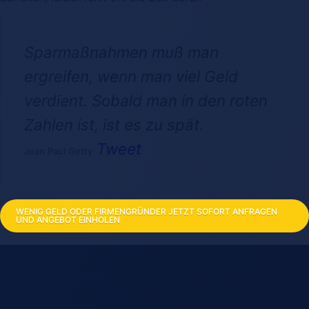
Sparmaßnahmen muß man
ergreifen, wenn man viel Geld
verdient. Sobald man in den roten
Zahlen ist, ist es zu spät.
Tweet
Jean Paul Getty
WENIG GELD ODER FIRMENGRÜNDER JETZT SOFORT ANFRAGEN
UND ANGEBOT EINHOLEN