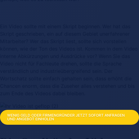
Ein Video sollte mit einem Skript beginnen. Wer hat das
Skript geschrieben, ein auf diesem Gebiet unerfahrener
Mitarbeiter? Wer das Skript liest, sollte sich vorstellen
können, wie der Ton des Videos ist. Kommen in dem Video
interne Abkürzungen und Ausdrücke vor? Wenn Sie das
Video nicht für Fachleute drehen, sollte die Sprache
verständlich und industrieübergreifend sein. Der
Wortschatz sollte einfach gehalten sein, dass erhöht die
Chancen enorm, dass die Zuseher alles verstehen und bis
zum Ende des Videos dabei bleiben.
WENIG GELD ODER FIRMENGRÜNDER JETZT SOFORT ANFRAGEN
UND ANGEBOT EINHOLEN