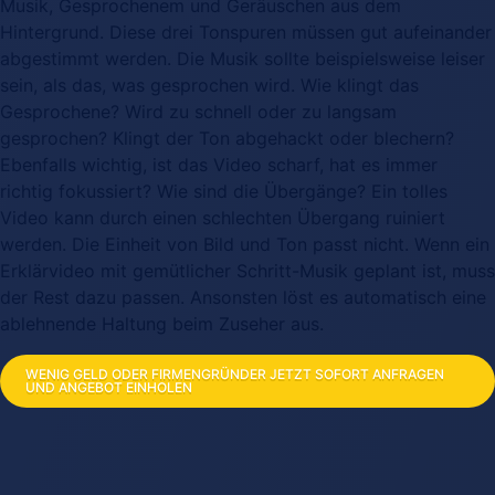
Musik, Gesprochenem und Geräuschen aus dem
Hintergrund. Diese drei Tonspuren müssen gut aufeinander
abgestimmt werden. Die Musik sollte beispielsweise leiser
sein, als das, was gesprochen wird. Wie klingt das
Gesprochene? Wird zu schnell oder zu langsam
gesprochen? Klingt der Ton abgehackt oder blechern?
Ebenfalls wichtig, ist das Video scharf, hat es immer
richtig fokussiert? Wie sind die Übergänge? Ein tolles
Video kann durch einen schlechten Übergang ruiniert
werden. Die Einheit von Bild und Ton passt nicht. Wenn ein
Erklärvideo mit gemütlicher Schritt-Musik geplant ist, muss
der Rest dazu passen. Ansonsten löst es automatisch eine
ablehnende Haltung beim Zuseher aus.
WENIG GELD ODER FIRMENGRÜNDER JETZT SOFORT ANFRAGEN
UND ANGEBOT EINHOLEN